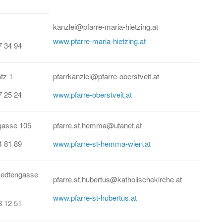
kanzlei@pfarre-maria-hietzing.at
1
www.pfarre-maria-hietzing.at
7 34 94
atz 1
pfarrkanzlei@pfarre-oberstveit.at
7 25 24
www.pfarre-oberstveit.at
asse 105
pfarre.st.hemma@utanet.at
4 81 89
www.pfarre-st-hemma-wien.at
aedtengasse
pfarre.st.hubertus@katholischekirche.at
www.pfarre-st-hubertus.at
8 12 51