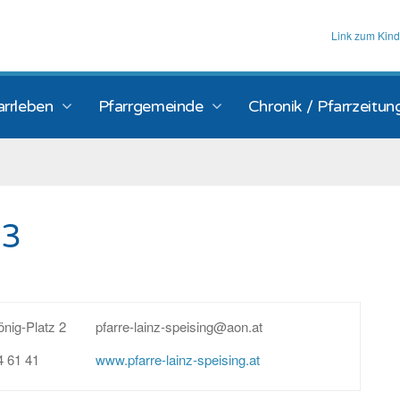
Link zum Kind
arrleben
Pfarrgemeinde
Chronik / Pfarrzeitun
13
önig-Platz 2
pfarre-lainz-speising@aon.at
4 61 41
www.pfarre-lainz-speising.at